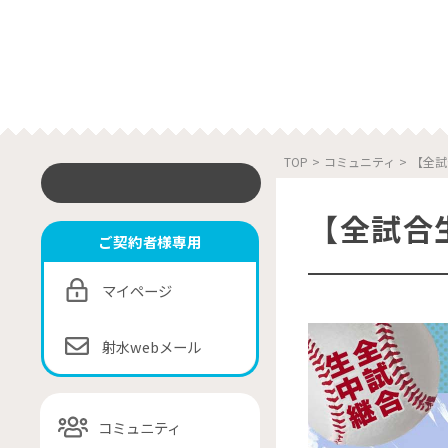
TOP
>
コミュニティ
>
【全試
【全試合
ご契約者様専用
マイページ
射水webメール
コミュニティ