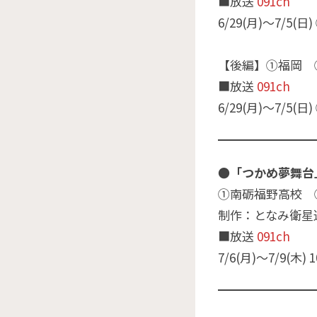
■放送
091ch
6/29(月)～7/5(
【後編】①福岡 
■放送
091ch
6/29(月)～7/5(
●「つかめ夢舞台」
①南砺福野高校 
制作：となみ衛星
■放送
091ch
7/6(月)～7/9(木) 