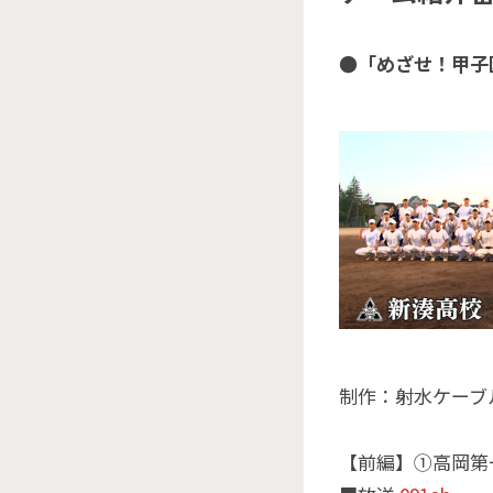
●「めざせ！甲子
制作：射水ケーブ
【前編】①高岡第