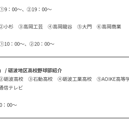
日) ①9：00〜、②19：00〜
②小杉 ③高岡工芸 ④高岡龍谷 ⑤大門 ⑥高岡商業
日) ①10：00〜、②20：00〜
 / 砺波地区高校野球部紹介
②砺波高校 ③石動高校 ④砺波工業高校 ⑤AOIKE高等
通信テレビ
10：00〜