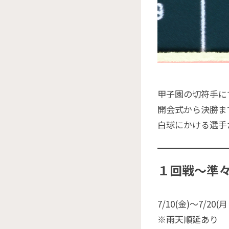
甲子園の切符手に
開会式から決勝ま
白球にかける選手
１回戦～準
7/10(金)〜7/20(
※雨天順延あり