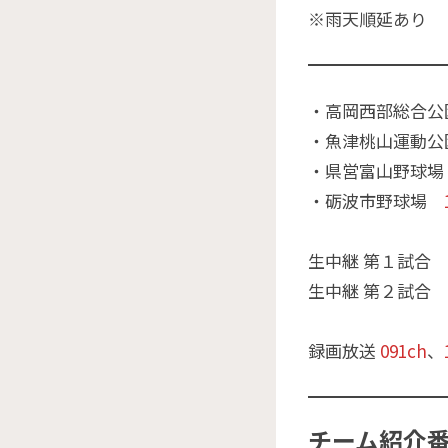
※雨天順延あり
・高岡西部総合
・魚津桃山運動公
・県営富山野球
・砺波市野球場
生中継 第１試合 
生中継 第２試合 1
録画放送
091ch
、
チーム紹介