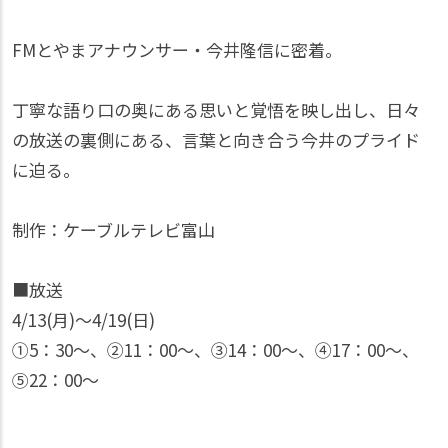
FMとやまアナウンサー・今井隆信に密着。
丁寧な語り口の奥にある思いと覚悟を映し出し、日々
の放送の裏側にある、言葉と向き合う今井のプライド
に迫る。
制作：ケーブルテレビ富山
■放送
4/13(月)〜4/19(日)
①5：30〜、②11：00〜、③14：00〜、④17：00〜、
⑤22：00〜