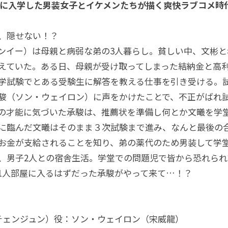
堂に入学した男装女子とイケメンたちが描く爽快ラブコメ時
、隠せない！？
ンイー）は母親と病弱な弟の3人暮らし。貧しい中、文彬と
えていた。ある日、母親が受け取ってしまった結納金と高
学試験でとある受験生に解答を教える仕事を引き受ける。
駿（ソン・ウェイロン）に声をかけたことで、不正がばれ
の才能に気づいた承駿は、推薦状を準備し何とか文曦を学
に臨んだ文曦はそのまま３次試験まで進み、なんと最後の
お金が支給されることを知り、弟の薬代のため男装して学
、男子2人との宿舎生活。学堂での問題児で皆から恐れら
1人部屋に入るはずだった承駿がやって来て…！？
チェンジュン）役：ソン・ウェイロン（宋威龍）