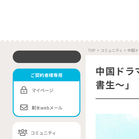
TOP
>
コミュニティ
>
中国ド
中国ドラ
ご契約者様専用
書生～」
マイページ
射水webメール
コミュニティ