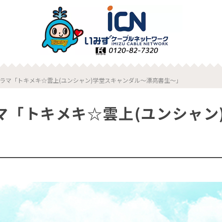
ラマ「トキメキ☆雲上(ユンシャン)学堂スキャンダル～漂亮書生～」
マ「トキメキ☆雲上(ユンシャン