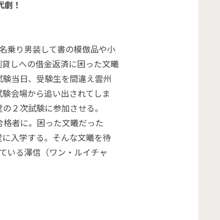
代劇！
名乗り男装して書の模倣品や小
利貸しへの借金返済に困った文曦
試験当日、受験生を間違え雲州
試験会場から追い出されてしま
堂の２次試験に参加させる。
合格者に。困った文曦だった
堂に入学する。そんな文曦を待
れている澤信（ワン・ルイチャ