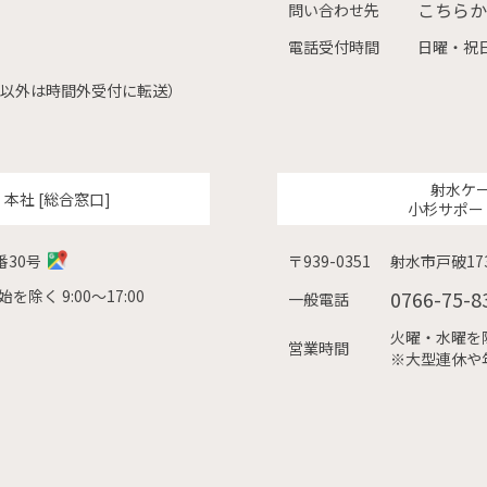
こちらか
問い合わせ先
電話受付時間
日曜・祝日
（左記以外は時間外受付に転送）
射水ケ
ク
本社 [総合窓口]
小杉サポー
番30号
〒939-0351
射水市戸破173
除く 9:00〜17:00
0766-75-8
一般電話
火曜・水曜を除く
営業時間
※大型連休や