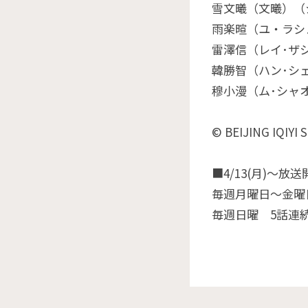
雪文曦（文曦）（
雨楽暄（ユ・ラシ
雷澤信（レイ･ザ
韓勝智（ハン･シ
穆小漫（ム･シャ
© BEIJING IQIYI
■4/13(月)～放送
毎週月曜日～金曜日
毎週日曜 5話連続