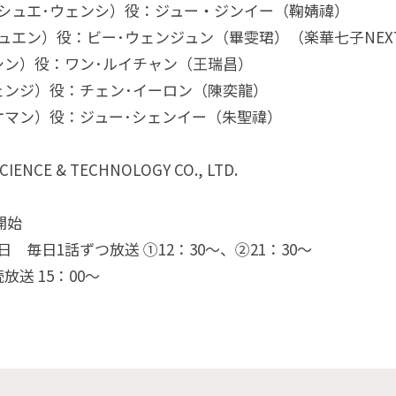
シュエ･ウェンシ）役：ジュー・ジンイー（鞠婧禕）
ュエン）役：ビー･ウェンジュン（畢雯珺）（楽華七子NEX
シン）役：ワン･ルイチャン（王瑞昌）
ェンジ）役：チェン･イーロン（陳奕龍）
オマン）役：ジュー･シェンイー（朱聖禕）
 SCIENCE & TECHNOLOGY CO., LTD.
開始
 毎日1話ずつ放送 ①12：30～、②21：30〜
放送 15：00～