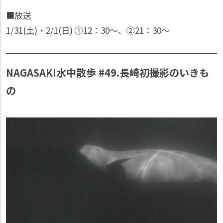
■放送
1/31(土)・2/1(日) ①12：30〜、②21：30〜
NAGASAKI水中散歩 #49.長崎初撮影のいきも
の