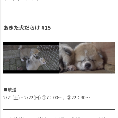
あきた犬だらけ #15
■放送
2/21(土)・2/22(日) ①7：00〜、②22：30〜