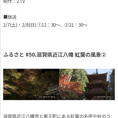
制作：ZTV
■放送
2/7(土)・2/8(日) ①12：30〜、②21：30〜
ふるさと #50.滋賀県近江八幡 紅葉の風景②
滋賀県近江八幡市と竜王町にある紅葉の名所や秋のラ