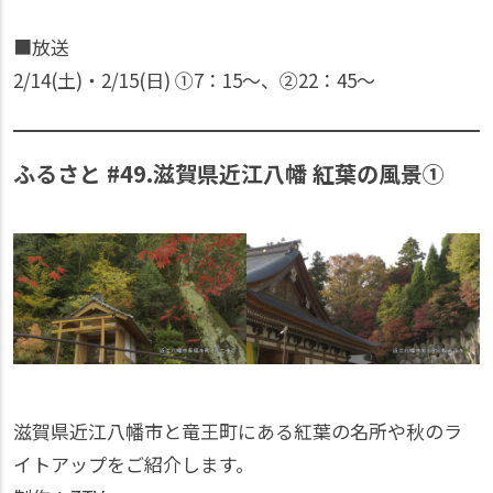
■放送
2/14(土)・2/15(日) ①7：15〜、②22：45〜
ふるさと #49.滋賀県近江八幡 紅葉の風景①
滋賀県近江八幡市と竜王町にある紅葉の名所や秋のラ
イトアップをご紹介します。