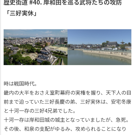
歴史街道 #40. 岸和田を巡る武将たちの攻防
「三好実休」
時は戦国時代。
畿内の大半をおさえ室町幕府の実権を握り、天下人の目
前まで迫っていた三好長慶の弟、三好実休は、安宅冬康
と十河一存の三好4兄弟でした。
十河一存は岸和田城の城主となっていましたが、急死。
その後、和泉の支配がゆるみ、攻められることになり