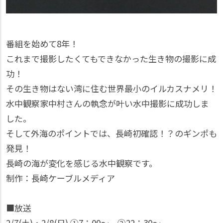
番組を始めて8年！
これまで撮影したくてもできなかった生き物の撮影に成
功！
その生き物はない湾に住む世界最小のイルカスナメリ！
水中観察家中村さんの執念が叶い水中撮影に成功しま
した。
そして外海のポイントでは、長崎初確認！？のギンポも
発見！
長崎の海が変化を感じる水中観察です。
制作：長崎ケーブルメディア
■放送
2/7(土)・2/8(日) ①7：00〜、②22：30〜