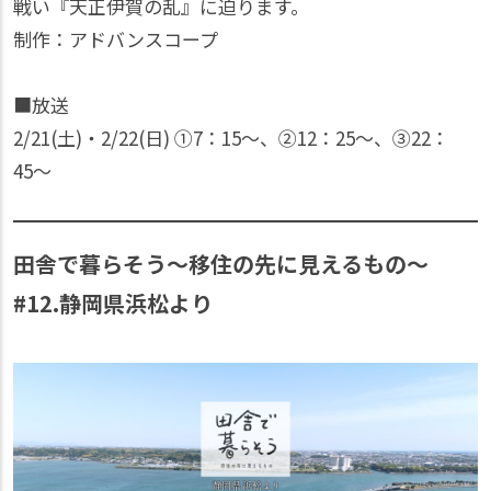
戦い『天正伊賀の乱』に迫ります。
制作：アドバンスコープ
■放送
2/21(土)・2/22(日) ①7：15〜、②12：25〜、③22：
45〜
田舎で暮らそう～移住の先に見えるもの～
#12.静岡県浜松より