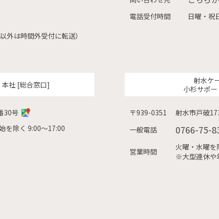
電話受付時間
日曜・祝日
（左記以外は時間外受付に転送）
射水ケ
ク
本社 [総合窓口]
小杉サポー
番30号
〒939-0351
射水市戸破173
除く 9:00〜17:00
0766-75-8
一般電話
火曜・水曜を除く
営業時間
※大型連休や