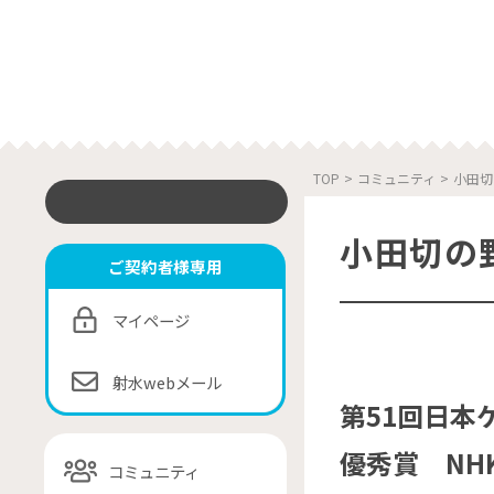
TOP
>
コミュニティ
>
小田切
小田切の
ご契約者様専用
マイページ
射水webメール
第51回日本
優秀賞 NHK 
コミュニティ