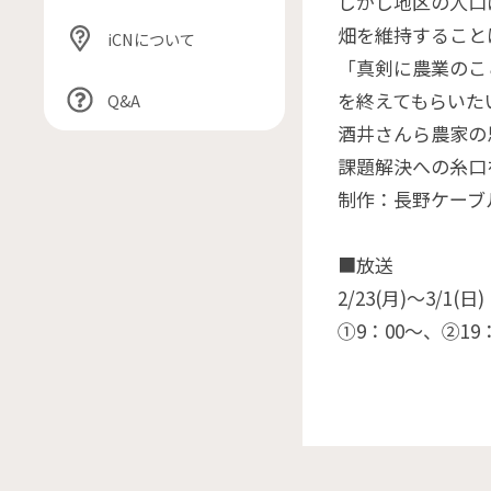
しかし地区の人口
畑を維持すること
iCNについて
「真剣に農業のこ
を終えてもらいた
Q&A
酒井さんら農家の
課題解決への糸口
制作：長野ケーブ
■放送
2/23(月)〜3/1(日)
①9：00〜、②19