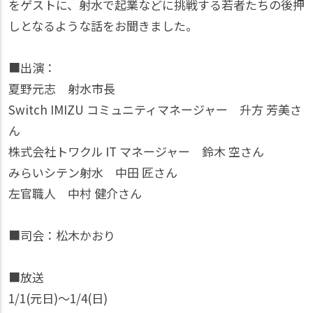
をゲストに、射水で起業などに挑戦する若者たちの後押
しとなるような話をお聞きました。
■出演：
夏野元志 射水市長
Switch IMIZU コミュニティマネージャー 升方 芳美さ
ん
株式会社トワクル IT マネージャー 鈴木 空さん
みらいシテン射水 中田 匠さん
左官職人 中村 健介さん
■司会：松木かおり
■放送
1/1(元日)〜1/4(日)