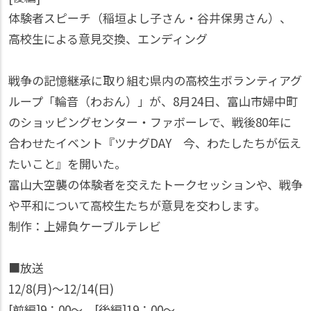
体験者スピーチ（稲垣よし子さん・谷井保男さん）、
高校生による意見交換、エンディング
戦争の記憶継承に取り組む県内の高校生ボランティアグ
ループ「輪音（わおん）」が、8月24日、富山市婦中町
のショッピングセンター・ファボーレで、戦後80年に
合わせたイベント『ツナグDAY 今、わたしたちが伝え
たいこと』を開いた。
富山大空襲の体験者を交えたトークセッションや、戦争
や平和について高校生たちが意見を交わします。
制作：上婦負ケーブルテレビ
■放送
12/8(月)〜12/14(日)
[前編]9：00〜、[後編]19：00〜