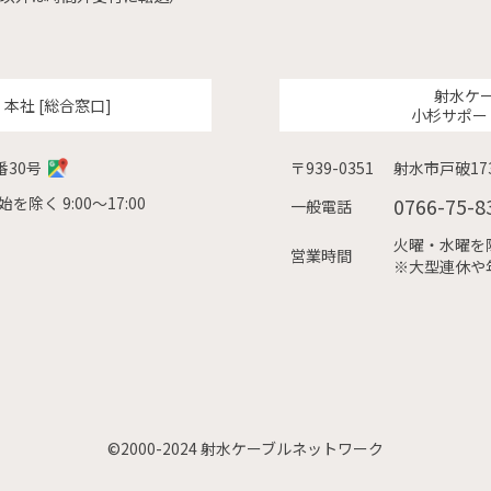
射水ケ
ク
本社 [総合窓口]
小杉サポー
番30号
〒939-0351
射水市戸破173
除く 9:00〜17:00
0766-75-8
一般電話
火曜・水曜を除く
営業時間
※大型連休や
©2000-2024 射水ケーブルネットワーク