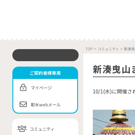
TOP
>
コミュニティ
>
新湊曳
新湊曳山ま
ご契約者様専用
マイページ
10/1(水)に開
射水webメール
コミュニティ