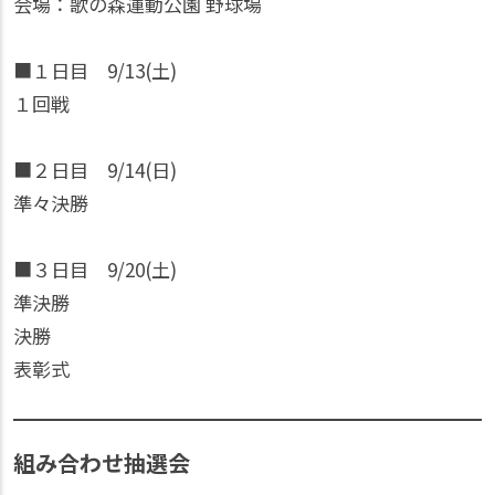
会場：歌の森運動公園 野球場
■１日目 9/13(土)
１回戦
■２日目 9/14(日)
準々決勝
■３日目 9/20(土)
準決勝
決勝
表彰式
組み合わせ抽選会