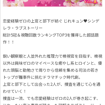
恋愛経験ゼロの上官と部下が紡ぐ じれキュン♥シンデ
レラ・ラブストーリー
総計5冠＆視聴回数ランキングTOP3を獲得した超話題
作！！
鋭い観察眼と人並外れた推理力で検視官を目指す、検視
以外は興味ゼロのマイペースな癒やし系ヒロインと、優
れた頭脳と勤勉さで周りから信頼を集める司法の若き
トップが難事件に挑むドラマチック時代劇。
上官と部下として出会った2人が、捜査を通じて心を通
わせていく！
捜査は一流、でも恋愛経験はゼロの2人が巻き起こす、