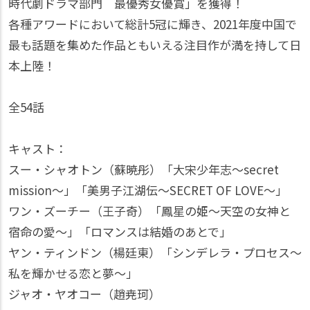
時代劇ドラマ部門 最優秀女優賞」を獲得！
各種アワードにおいて総計5冠に輝き、2021年度中国で
最も話題を集めた作品ともいえる注目作が満を持して日
本上陸！
全54話
キャスト：
スー・シャオトン（蘇暁彤）「大宋少年志～secret
mission～」「美男子江湖伝～SECRET OF LOVE～」
ワン・ズーチー（王子奇）「鳳星の姫～天空の女神と
宿命の愛～」「ロマンスは結婚のあとで」
ヤン・ティンドン（楊廷東）「シンデレラ・プロセス～
私を輝かせる恋と夢～」
ジャオ・ヤオコー（趙尭珂）