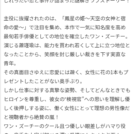
じれったい恋と事件が詰まった謎解きラブストーリー！
主役に抜擢されたのは、「鳳星の姫～天空の女神と宿
命の愛～」で注目を集め、本作で一気に知名度を高め
最旬若手俳優としての地位を確立したワン・ズーチー。
演じる蕭瑾瑜は、能力を買われ若くして上に立つ地位と
なったことから、笑顔を封じ厳しい裁きを下す実直な
青年。
その真面目さゆえに恋愛には疎く、女性に花の1本もプ
レゼントしたことがない奥手ぶり。
しかし仕事に対する真摯な姿勢、そしてどんなときでも
ヒロインを尊重し、彼女の‟検視官”への思いを理解し優
しく後押しする姿に、働く女性にとって理想の男性像だ
と視聴者から絶賛の嵐！
ワン・ズーチーのクール且つ優しい眼差しがハマり役