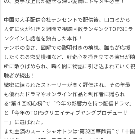
の、奥手な上官が魅せる深い愛情にトキメキ必至！
中国の大手配信会社テンセントで配信後、口コミから
人気に火が付き２週間で視聴回数ランキングTOP3にラ
ンクインし話題を独占した本作！
テンポの良さ、図解での説明付きの検視、誰もが応援
したくなる恋愛模様など、好奇心を掻き立てる演出が随
所に散りばめられ、瞬く間に物語に引き込まれていく視
聴者が続出！
緻密に練られたストーリーが高く評価され、その年最
も優れたドラマやオンライン作品と制作者に贈られ
る‟第４回初心榜”で「今年の影響力を持つ配信ドラマ」
と「今年のTOP5クリエイティブヤングプロデューサ
ー」に選ばれた。
また主演のスー・シャオトンは‟第32回華鼎賞”で「中国