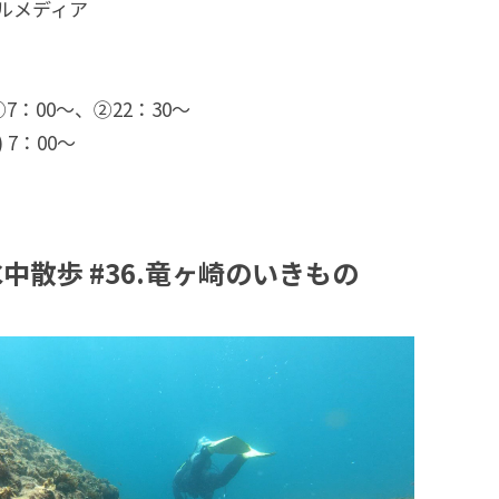
ルメディア
) ①7：00〜、②22：30〜
) 7：00〜
I水中散歩 #36.竜ヶ崎のいきもの