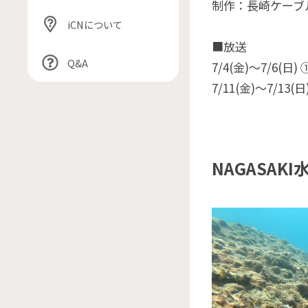
制作：長崎ケーブ
iCNについて
■放送
Q&A
7/4(金)〜7/6(日
7/11(金)〜7/13(日
NAGASAK