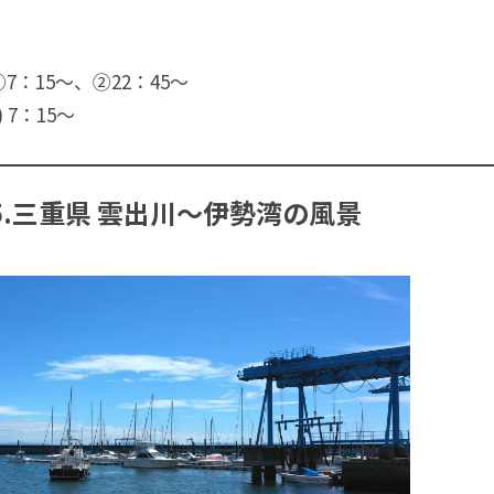
) ①7：15〜、②22：45〜
) 7：15〜
35.三重県 雲出川～伊勢湾の風景