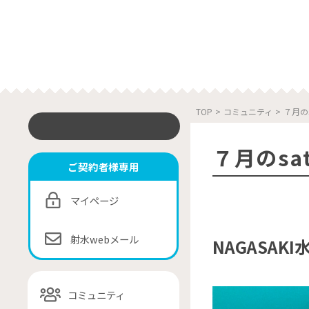
TOP
>
コミュニティ
>
７月のs
７月のsa
ご契約者様専用
マイページ
射水webメール
NAGASAK
コミュニティ