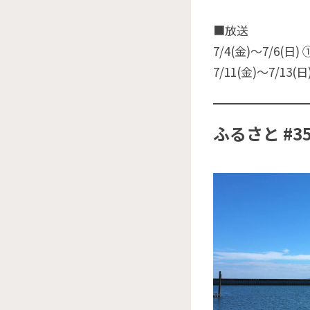
■放送
7/4(金)〜7/6(日
7/11(金)〜7/13(日
ふるさと #