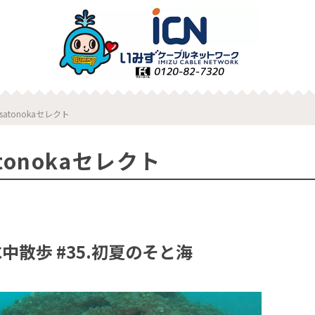
atonokaセレクト
tonokaセレクト
I水中散歩 #35.初夏のそと海