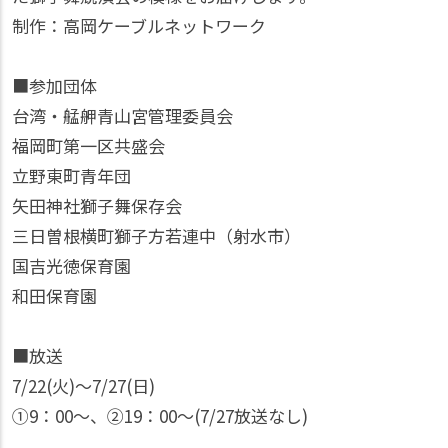
制作：高岡ケーブルネットワーク
■参加団体
台湾・艋舺青山宮管理委員会
福岡町第一区共盛会
立野東町青年団
矢田神社獅子舞保存会
三日曽根横町獅子方若連中（射水市）
国吉光徳保育園
和田保育園
■放送
7/22(火)〜7/27(日)
①9：00〜、②19：00〜(7/27放送なし)