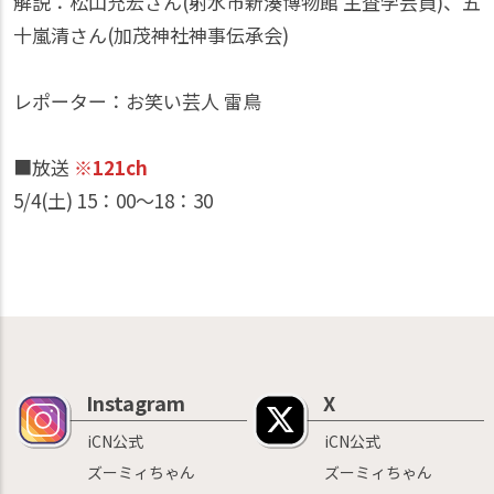
解説：松山充宏さん(射水市新湊博物館 主査学芸員)、五
十嵐清さん(加茂神社神事伝承会)
レポーター：お笑い芸人 雷鳥
■放送
※121ch
5/4(土) 15：00〜18：30
Instagram
X
iCN公式
iCN公式
ズーミィちゃん
ズーミィちゃん