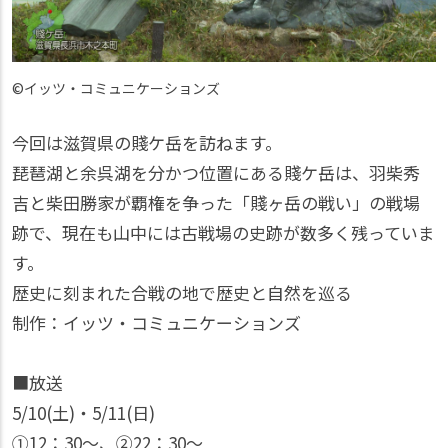
©イッツ・コミュニケーションズ
今回は滋賀県の賤ケ岳を訪ねます。
琵琶湖と余呉湖を分かつ位置にある賤ケ岳は、羽柴秀
吉と柴田勝家が覇権を争った「賤ヶ岳の戦い」の戦場
跡で、現在も山中には古戦場の史跡が数多く残っていま
す。
歴史に刻まれた合戦の地で歴史と自然を巡る
制作：イッツ・コミュニケーションズ
■放送
5/10(土)・5/11(日)
①12：30〜、②22：30〜