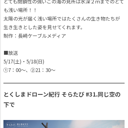
とても閉鎖性の強いこの海の見所は水深２ｍまでのとて
も浅い場所！！
太陽の光が届く浅い場所ではたくさんの生き物たちが
生き生きとした姿を見せてくれます。
制作：長崎ケーブルメディア
■放送
5/17(土)・5/18(日)
①7：00〜、②21：30〜
とくしまドローン紀行 そらたび #31.同じ空の
下で