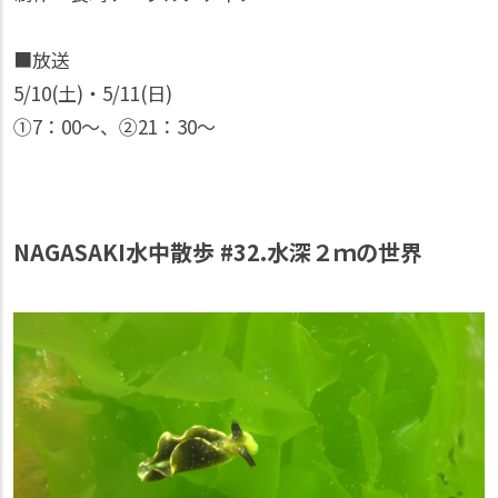
■放送
5/10(土)・5/11(日)
①7：00〜、②21：30〜
NAGASAKI水中散歩 #32.水深２ｍの世界