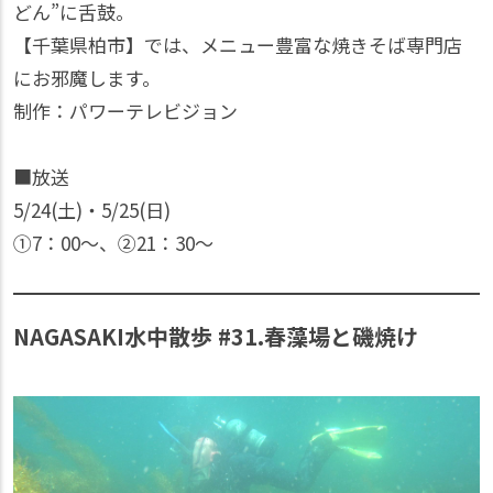
どん”に舌鼓。
【千葉県柏市】では、メニュー豊富な焼きそば専門店
にお邪魔します。
制作：パワーテレビジョン
■放送
5/24(土)・5/25(日)
①7：00〜、②21：30〜
NAGASAKI水中散歩 #31.春藻場と磯焼け