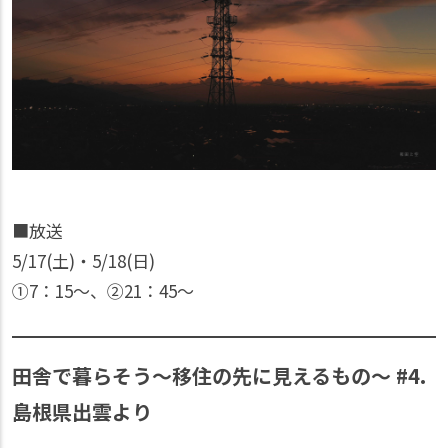
■放送
5/17(土)・5/18(日)
①7：15〜、②21：45〜
田舎で暮らそう～移住の先に見えるもの～ #4.
島根県出雲より