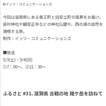
©イッツ・コミュニケーションズ
今回は滋賀県にある竜王町と旧安土町の風景をお届け。
苗村神社や観音正寺などの神社仏閣や、西の湖の自然を
満喫する旅。
制作：イッツ・コミュニケーションズ
■放送
5/3(土)・5/4(日)
①7：00〜、②21：30〜
ふるさと #31. 滋賀県 合戦の地 賤ケ岳を訪ねて