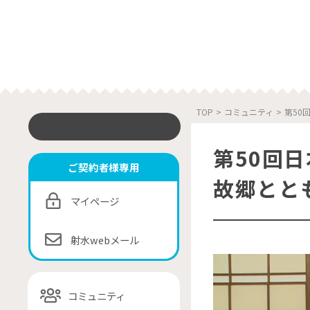
TOP
>
コミュニティ
>
第50
第50回
ご契約者様専用
故郷とと
マイページ
射水webメール
コミュニティ