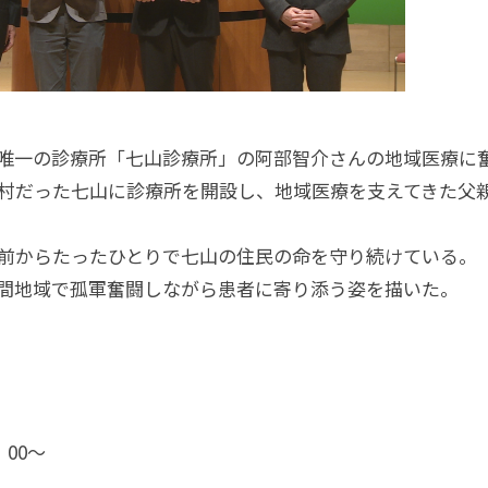
唯一の診療所「七山診療所」の阿部智介さんの地域医療に
医村だった七山に診療所を開設し、地域医療を支えてきた父
年前からたったひとりで七山の住民の命を守り続けている。
間地域で孤軍奮闘しながら患者に寄り添う姿を描いた。
：00〜