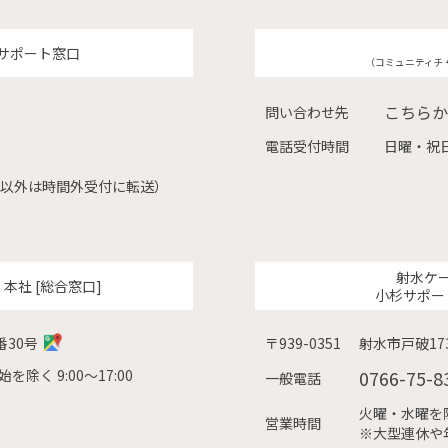
サポート窓口
（コミュニティチ
こちらか
問い合わせ先
電話受付時間
日曜・祝日
（左記以外は時間外受付に転送）
射水ケ
ク
本社 [総合窓口]
小杉サポー
番30号
〒939-0351
射水市戸破173
除く 9:00〜17:00
0766-75-8
一般電話
火曜・水曜を除く
営業時間
※大型連休や