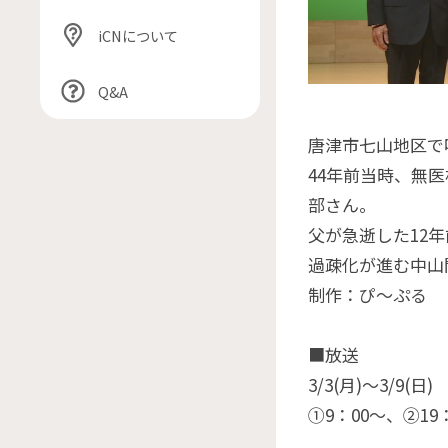
iCNについて
Q&A
唐津市七山地区で
44年前当時、無
部さん。
父が急逝した12
過疎化が進む中山
制作：ぴ～ぷる
■放送
3/3(月)〜3/9(日)
①9：00〜、②19