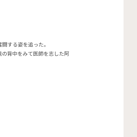
奮闘する姿を追った。
親の背中をみて医師を志した阿