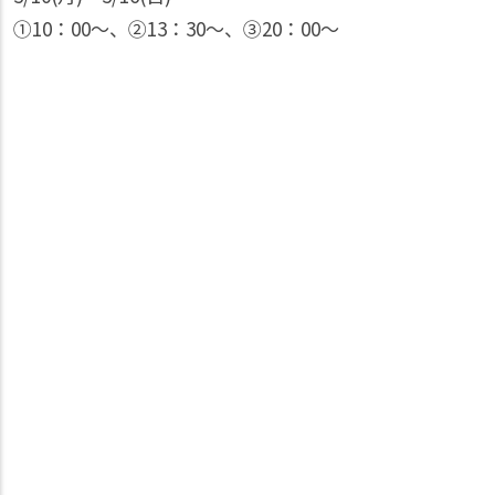
①10：00〜、②13：30〜、③20：00〜