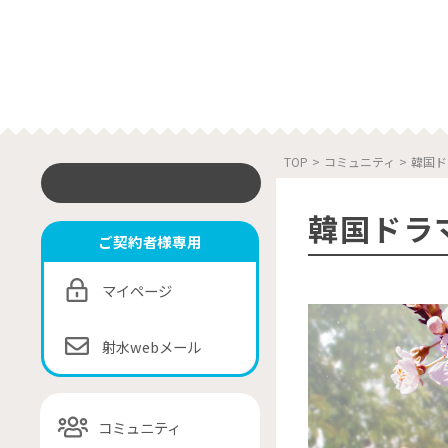
TOP
>
コミュニティ
>
韓国ド
韓国ドラ
ご契約者様専用
マイページ
射水webメール
コミュニティ