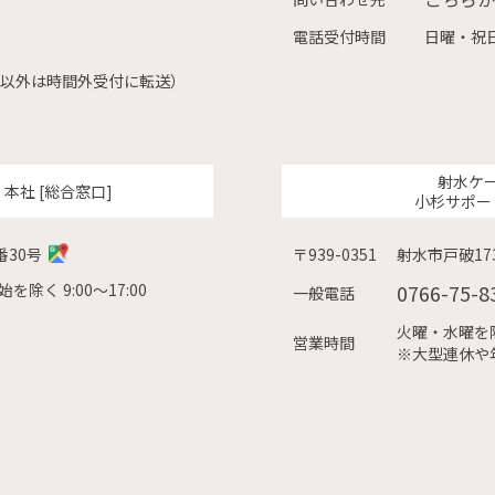
電話受付時間
日曜・祝日
（左記以外は時間外受付に転送）
射水ケ
ク
本社 [総合窓口]
小杉サポー
番30号
〒939-0351
射水市戸破173
除く 9:00〜17:00
0766-75-8
一般電話
火曜・水曜を除く
営業時間
※大型連休や