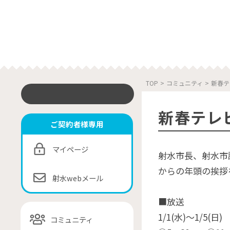
TOP
>
コミュニティ
>
新春テ
新春テレビ
ご契約者様専用
マイページ
射水市長、射水市
からの年頭の挨拶
射水webメール
■放送
1/1(水)〜1/5(日)
コミュニティ