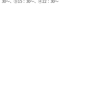
：30〜、③15：30〜、④22：30〜