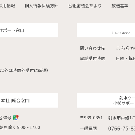
採用情報
個人情報保護方針
番組審議会だより
放送基準
サポート窓口
（コミュニティチ
こちらか
問い合わせ先
電話受付時間
日曜・祝日
（左記以外は時間外受付に転送）
射水ケ
ク
本社 [総合窓口]
小杉サポー
番30号
〒939-0351
射水市戸破173
除く 9:00〜17:00
0766-75-8
一般電話