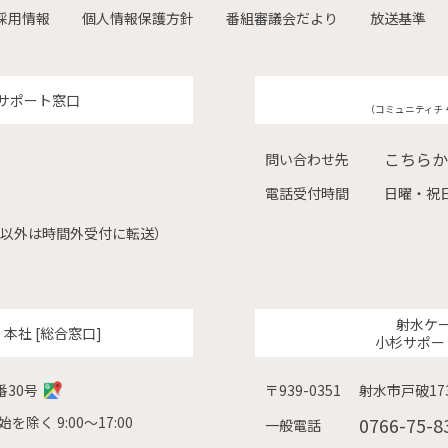
採用情報
個人情報保護方針
番組審議会だより
放送基準
サポート窓口
（コミュニティチ
こちらか
問い合わせ先
電話受付時間
日曜・祝日
（左記以外は時間外受付に転送）
射水ケ
ク
本社 [総合窓口]
小杉サポー
番30号
〒939-0351
射水市戸破173
除く 9:00〜17:00
0766-75-8
一般電話