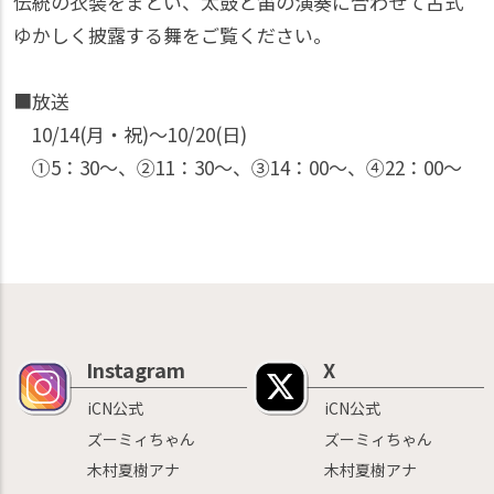
伝統の衣装をまとい、太鼓と笛の演奏に合わせて古式
ゆかしく披露する舞をご覧ください。
■放送
10/14(月・祝)〜10/20(日)
①5：30〜、②11：30〜、③14：00〜、④22：00〜
Instagram
X
iCN公式
iCN公式
ズーミィちゃん
ズーミィちゃん
木村夏樹アナ
木村夏樹アナ