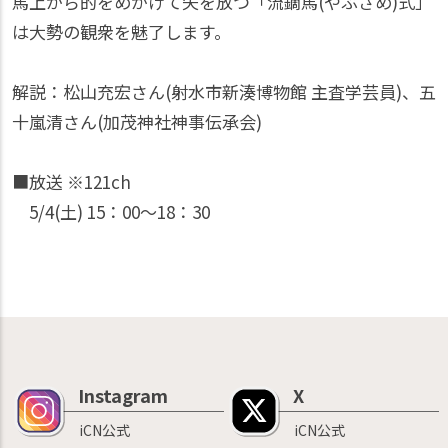
馬上から的をめがけて矢を放つ「流鏑馬(やぶさめ)式」
は大勢の観衆を魅了します。
解説：松山充宏さん(射水市新湊博物館 主査学芸員)、五
十嵐清さん(加茂神社神事伝承会)
■放送 ※121ch
5/4(土) 15：00〜18：30
Instagram
X
iCN公式
iCN公式