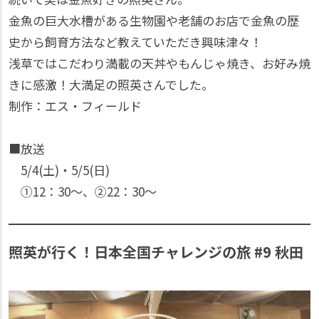
金魚の巨大水槽がある生物園や老舗のお店で金魚の歴
史から飼育方法など教えていただき興味津々！
浅草ではこだわり満載の天丼やもんじゃ焼き、お好み焼
きに感激！大満足の照英さんでした。
制作：エス・フィールド
■放送
5/4(土)・5/5(日)
①12：30〜、②22：30〜
照英が行く！日本全国チャレンジの旅 #9 秋田