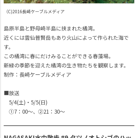
（C)2016長崎ケーブルメディア
島原半島と野母崎半島に挟まれた橘湾。
近くには雲仙普賢岳もあり火山によって作られた海で
す。
この橘湾に春にだけみることができる春藻場。
新緑の季節を迎えた橘湾の生き物たちを観察します。
制作：長崎ケーブルメディア
■放送
5/4(土)・5/5(日)
①7：00〜、②21：30〜
NAGASAKI水中散歩 #9 タツノオトシゴのハッ