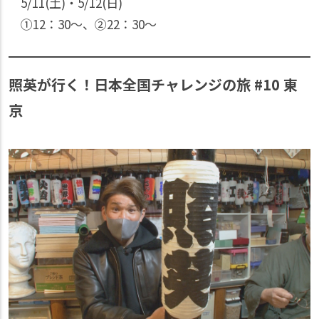
5/11(土)・5/12(日)
①12：30〜、②22：30〜
照英が行く！日本全国チャレンジの旅 #10 東
京