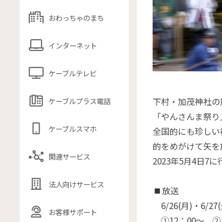
おわっちゃのまち
インターネット
ケーブルテレビ
下村・加茂神社の
ケーブルプラス電話
「やんさんま祭り
ケーブルスマホ
全国的にも珍しい
的をめがけて矢を
関連サービス
2023年5月4日
法人向けサービス
放送
6/26(月)・6/27(
お客様サポート
①12：00〜、②1