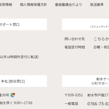
採用情報
個人情報保護方針
番組審議会だより
放送基準
サポート窓口
（コミュニティチ
こちらか
問い合わせ先
電話受付時間
日曜・祝日
（左記以外は時間外受付に転送）
射水ケ
ク
本社 [総合窓口]
小杉サポー
番30号
〒939-0351
射水市戸破173
除く 9:00〜17:00
0766-75-8
一般電話