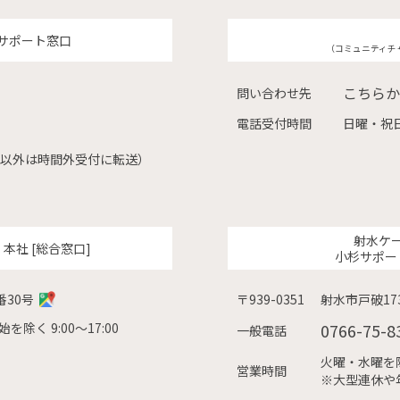
サポート窓口
（コミュニティチ
こちらか
問い合わせ先
電話受付時間
日曜・祝日
（左記以外は時間外受付に転送）
射水ケ
ク
本社 [総合窓口]
小杉サポー
番30号
〒939-0351
射水市戸破173
除く 9:00〜17:00
0766-75-8
一般電話
火曜・水曜を除く
営業時間
※大型連休や