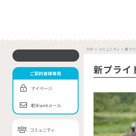
TOP
>
コミュニティ
>
新プラ
新プライ
ご契約者様専用
マイページ
射水webメール
コミュニティ