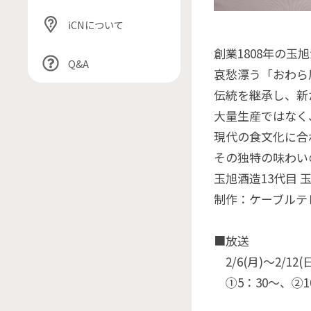
iCNについて
創業1808年の玉
Q&A
哀愁漂う「おわら
伝統を継承し、新
大量生産ではなく
現代の食文化に合
その独特の味わい
玉旭酒造13代目
制作：ケーブルテ
■放送
2/6(月)〜2/12(
①5：30〜、②10