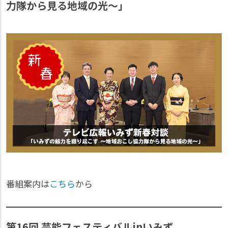
力隊から見る地域の光～」
番組案内は
こちら
から
第16回 芸能フェスティバルinいみず