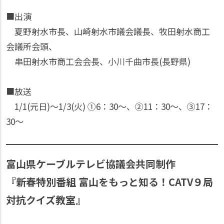
■出演
夏野射水市長、山崎射水市議会議長、牧田射水商工
会議所会頭、
串田射水市商工会会長、小川千曲市長(長野県)
■放送
1/1(元日)〜1/3(火) ①6：30〜、②11：30〜、③17：
30〜
富山県ケーブルテレビ協議会共同制作
『新春特別番組 富山をもっと知る！CATV９局
対抗クイズ教室』