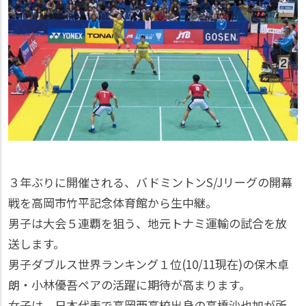
３年ぶりに開催される、バドミントンS/Jリーグの開幕
戦を高岡市竹平記念体育館から生中継。
男子は大会５連覇を狙う、地元トナミ運輸の試合を放
送します。
男子ダブルス世界ランキング１位(10/11現在)の保木卓
朗・小林優吾ペアの活躍に期待が高まります。
女子は、日本代表で高岡西高校出身の高橋沙也加が所