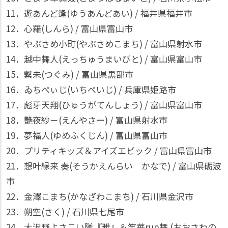
11．遊あんど逢(ゆうあんどあい) / 福井県福井市
12．心羅(しんら) / 富山県富山市
13．やぶさめ小町(やぶさめこまち) / 富山県射水市
14．越中舞人(えっちゅうまいびと) / 富山県富山市
15．繋未(つぐみ) / 富山県黒部市
16．ゐちぺぃじ(いちぺいじ) / 兵庫県姫路市
17．彪牙天翔(ひゅうがてんしょう) / 富山県富山市
18．艶夜紗－(えんやさー) / 富山県射水市
19．夢福人(ゆめふくじん) / 富山県富山市
20．プリティキッズ＆アイズエピック / 富山県富山市
21．想叶縁来 奏(そうかえんらい かなで) / 富山県砺波
市
22．金澤こまち(かなざわこまち) / 石川県金沢市
23．朔空(さく) / 石川県七尾市
24．大沢野よさこい隊『雅』＆笑華run舞 (おおさわの