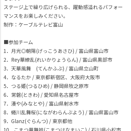
ステージ上で繰り広げられる、躍動感溢れるパフォー
マンスをお楽しみください。
制作：ケーブルテレビ富山
■参加チーム
1．月光◎朝陽(げっこうあさひ) / 富山県富山市
2．Rey華繚乱(れいかりょうらん) / 富山県黒部市
3．天華風舞 (てんかふぶ) / 富山県立山町
4．なるたか / 東京都新宿区、大阪府大阪市
5．つる姫(つるひめ) / 静岡県牧之原市
6．常磐(ときわ) / 愛知県名古屋市
7．湊や(みなとや) / 富山県射水市
8．蜷川乱舞桜(にながわらんぶよう) / 富山県富山市
9．Glanz(ぐらんつ) / 東京都他
10．こまつ華舞妓(こまつはなまいこ) / 石川県小松市