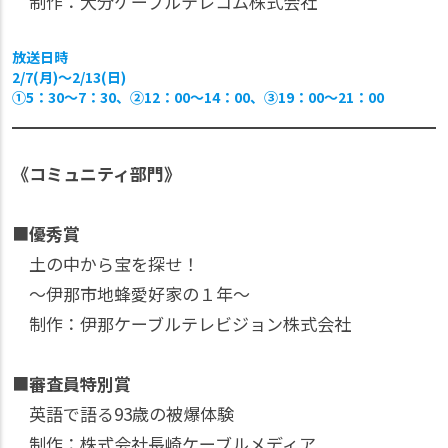
制作：大分ケーブルテレコム株式会社
放送日時
2/7(月)〜2/13(日)
①5：30〜7：30、②12：00〜14：00、③19：00〜21：00
《コミュニティ部門》
■
優秀賞
土の中から宝を探せ！
〜伊那市地蜂愛好家の１年〜
制作：伊那ケーブルテレビジョン株式会社
■
審査員特別賞
英語で語る93歳の被爆体験
制作：株式会社長崎ケーブルメディア