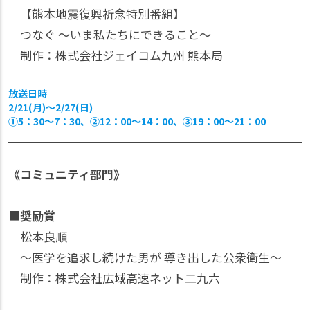
【熊本地震復興祈念特別番組】
つなぐ 〜いま私たちにできること〜
制作：株式会社ジェイコム九州 熊本局
放送日時
2/21(月)〜2/27(日)
①5：30〜7：30、②12：00〜14：00、③19：00〜21：00
《コミュニティ部門》
■
奨励賞
松本良順
〜医学を追求し続けた男が 導き出した公衆衛生〜
制作：株式会社広域高速ネット二九六