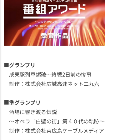
■
グランプリ
成東駅列車爆破～終戦2日前の惨事
制作：株式会社広域高速ネット二九六
■
準グランプリ
酒場に響き渡る伝説
～オペラ「白壁の街」第４０代の軌跡～
制作：株式会社東広島ケーブルメディア