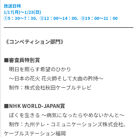
放送日時
1/17(月)〜1/23(日)
①5：30〜7：30、②12：00〜14：00、③19：00〜21：00
《コンペティション部門》
■審査員特別賞
明日を照らす希望のひかり
〜日本の花火 花火師そして大曲の矜持〜
制作：株式会社秋田ケーブルテレビ
■NHK WORLD-JAPAN賞
ぼくを生きる 〜病気になったらやめないかんと〜
制作：九州テレ・コミュニケーションズ株式会社、
ケーブルステーション福岡