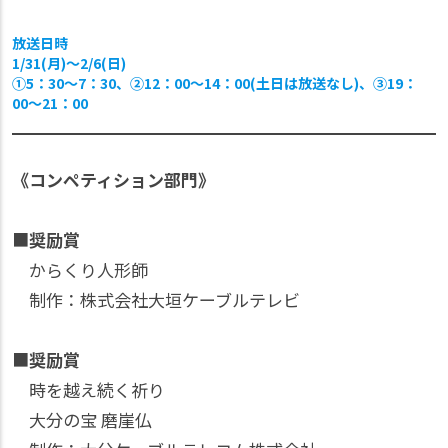
放送日時
1/31(月)〜2/6(日)
①5：30〜7：30、②12：00〜14：00(土日は放送なし)、③19：
00〜21：00
《コンペティション部門》
■
奨励賞
からくり人形師
制作：株式会社大垣ケーブルテレビ
■
奨励賞
時を越え続く祈り
大分の宝 磨崖仏