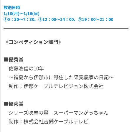
放送日時
1/10(月)〜1/16(日)
①5：30〜7：30、②12：00〜14：00、③19：00〜21：00
《
コンペティション部門
》
■
優秀賞
佐藤浩信の10年
～福島から伊那市に移住した果実農家の日記～
制作：伊那ケーブルテレビジョン株式会社
■
優秀賞
シリーズ吹屋の燈 スーパーマンがっちゃん
制作：株式会社吉備ケーブルテレビ