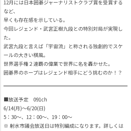
12月には日本囲碁ジャーナリストクラブ賞を受賞する
など、
早くも存在感を示している。
今回レジェンド・武宮正樹九段との特別対局が実現し
た。
武宮九段と言えば「宇宙流」と称される独創的でスケ
ールの大きい棋風。
世界選手権２連覇の偉業で世界に名を轟かせた。
囲碁界のホープはレジェンド相手にどう挑むのか！？
■放送予定 091ch
6/14(月)〜6/20(日)
5：30〜、12：00〜、19：00〜
※ 射水市議会放送日は特別編成になります。詳しくは