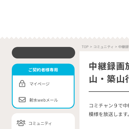
TOP
>
コミュニティ
>
中継録
中継録画
ご契約者様専用
山・築山
マイページ
射水webメール
コミチャン９で中
模様を放送します
コミュニティ