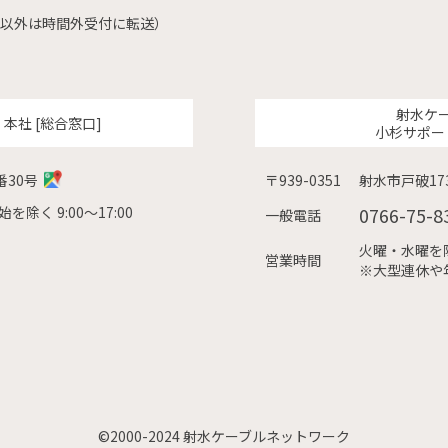
（左記以外は時間外受付に転送）
射水ケ
ク
本社 [総合窓口]
小杉サポー
番30号
〒939-0351
射水市戸破173
除く 9:00〜17:00
0766-75-8
一般電話
火曜・水曜を除く
営業時間
※大型連休や
©2000-2024 射水ケーブルネットワーク