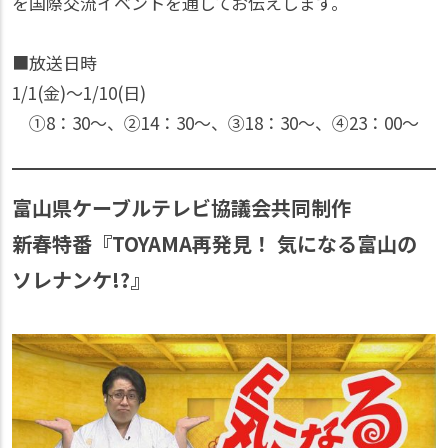
を国際交流イベントを通してお伝えします。
■放送日時
1/1(金)〜1/10(日)
①8：30〜、②14：30〜、③18：30〜、④23：00〜
富山県ケーブルテレビ協議会共同制作
新春特番『TOYAMA再発見！ 気になる富山の
ソレナンケ!?』