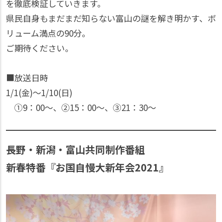
を徹底検証していきます。
県民自身もまだまだ知らない富山の謎を解き明かす、ボ
リューム満点の90分。
ご期待ください。
■放送日時
1/1(金)〜1/10(日)
①9：00〜、②15：00〜、③21：30〜
長野・新潟・富山共同制作番組
新春特番『お国自慢大新年会2021』