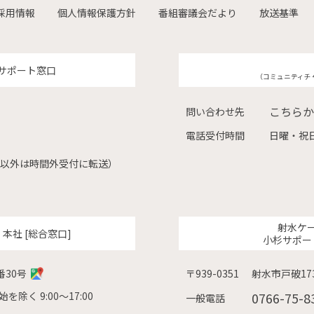
採用情報
個人情報保護方針
番組審議会だより
放送基準
サポート窓口
（コミュニティチ
こちらか
問い合わせ先
電話受付時間
日曜・祝日
（左記以外は時間外受付に転送）
射水ケ
ク
本社 [総合窓口]
小杉サポー
番30号
〒939-0351
射水市戸破173
除く 9:00〜17:00
0766-75-8
一般電話