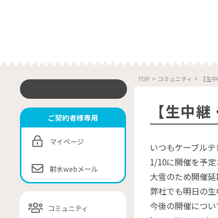
TOP
>
コミュニティ
>
【生中
【生中継
ご契約者様専用
マイページ
いつもケーブルテ
1/10に開催を予
射水webメール
大雪のため開催延
弊社でも明日の生
今後の開催につい
コミュニティ