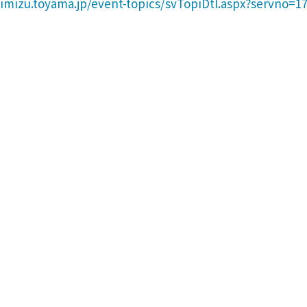
.imizu.toyama.jp/event-topics/svTopiDtl.aspx?servno=1