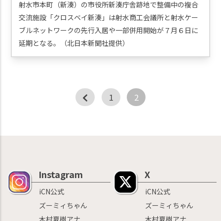
射水市本町（新湊）の市役所新湊庁舎跡地で整備中の複合
1
2
交流施設「クロスベイ新湊」は射水商工会議所と射水ケー
ブルネットワークの先行入居や一部併用開始が７月６日に
延期となる。（北日本新聞社提供）
Instagram
X
iCN公式
iCN公式
ズーミィちゃん
ズーミィちゃん
木村夏樹アナ
木村夏樹アナ