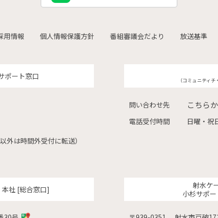
採用情報
個人情報保護方針
番組審議会だより
放送基準
サポート窓口
（コミュニティチ
こちらか
問い合わせ先
電話受付時間
日曜・祝日
（左記以外は時間外受付に転送）
射水ケ
ク
本社 [総合窓口]
小杉サポー
番30号
〒939-0351
射水市戸破173