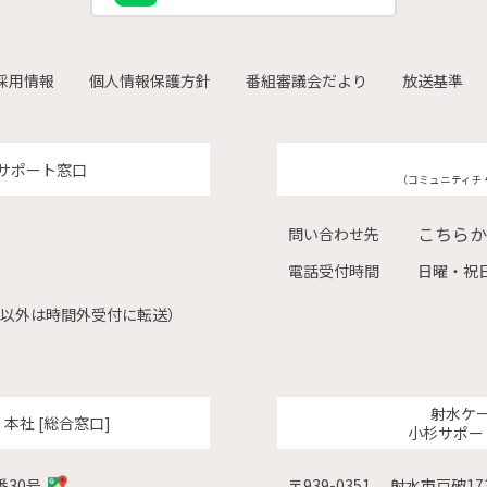
採用情報
個人情報保護方針
番組審議会だより
放送基準
サポート窓口
（コミュニティチ
こちらか
問い合わせ先
電話受付時間
日曜・祝日
（左記以外は時間外受付に転送）
射水ケ
ク
本社 [総合窓口]
小杉サポー
番30号
〒939-0351
射水市戸破173